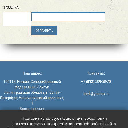
ПРОВЕРКА:
Наш адрес:
Контакты:
195112, Россия, Северо-Западный
+7 (
812
) 509-58-70
федеральный округ,
Ленинградская область, г. Санкт-
littek@yandex.ru
Петербург, Новочеркасский проспект,
1
Карта проезда
Мы в соцсетях:
© 2013-2026 | ООО "ЛИТТЕК" -
Наш сайт использует файлы для сохранения
производство и продажа РТИ
пользовательских настроек и корректной работы сайта





ИНН: 7806523560 | ОГРН: