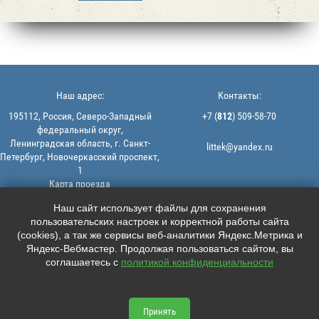
Наш адрес:
Контакты:
195112, Россия, Северо-Западный
+7 (
812
) 509-58-70
федеральный округ,
Ленинградская область, г. Санкт-
littek@yandex.ru
Петербург, Новочеркасский проспект,
1
Карта проезда
Мы в соцсетях:
© 2013-2026 | ООО "ЛИТТЕК" -
Наш сайт использует файлы для сохранения
производство и продажа РТИ
пользовательских настроек и корректной работы сайта





ИНН: 7806523560 | ОГРН:
(cookies), а так же сервисы веб-аналитики Яндекс.Метрика и
1147847126162
Яндекс-Вебмастер. Продолжая пользоваться сайтом, вы
Политика конфиденциальности |
соглашаетесь с
политикой конфиденциальности
Пользовательское соглашение
Информация на сайте не является
офертой.
Принять