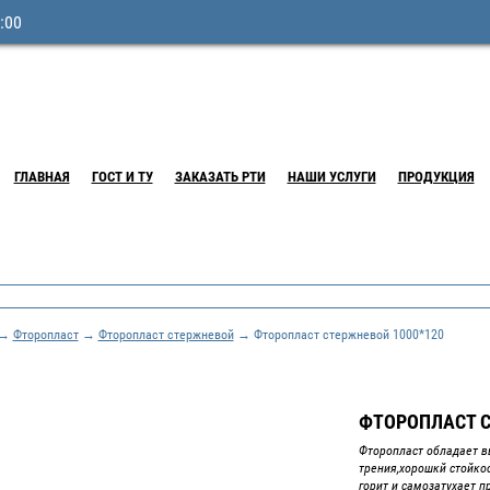
:00
ГЛАВНАЯ
ГОСТ И ТУ
ЗАКАЗАТЬ РТИ
НАШИ УСЛУГИ
ПРОДУКЦИЯ
→
Фторопласт
→
Фторопласт стержневой
→ Фторопласт стержневой 1000*120
ФТОРОПЛАСТ С
Фторопласт обладает в
трения,хорошкй стойко
горит и самозатухает п