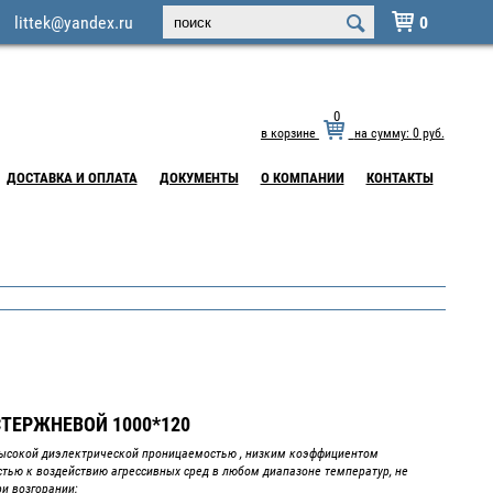
littek@yandex.ru
0

0
в корзине
на сумму:
0
руб.
ДОСТАВКА И ОПЛАТА
ДОКУМЕНТЫ
О КОМПАНИИ
КОНТАКТЫ
ТЕРЖНЕВОЙ 1000*120
ысокой диэлектрической проницаемостью , низким коэффициентом
стью к воздействию агрессивных сред в любом диапазоне температур, не
ри возгорании;