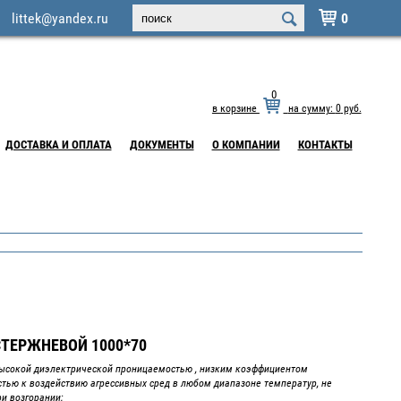
littek@yandex.ru
0

0
в корзине
на сумму:
0
руб.
ДОСТАВКА И ОПЛАТА
ДОКУМЕНТЫ
О КОМПАНИИ
КОНТАКТЫ
ТЕРЖНЕВОЙ 1000*70
ысокой диэлектрической проницаемостью , низким коэффициентом
стью к воздействию агрессивных сред в любом диапазоне температур, не
ри возгорании;