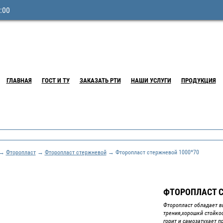
:00
ГЛАВНАЯ
ГОСТ И ТУ
ЗАКАЗАТЬ РТИ
НАШИ УСЛУГИ
ПРОДУКЦИЯ
→
Фторопласт
→
Фторопласт стержневой
→ Фторопласт стержневой 1000*70
ФТОРОПЛАСТ С
Фторопласт обладает в
трения,хорошкй стойко
горит и самозатухает п