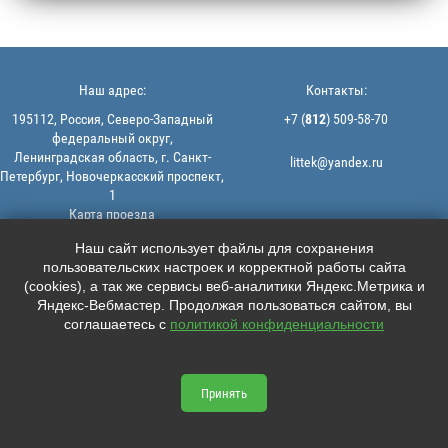
Наш адрес:
Контакты:
195112, Россия, Северо-Западный
+7 (
812
) 509-58-70
федеральный округ,
Ленинградская область, г. Санкт-
littek@yandex.ru
Петербург, Новочеркасский проспект,
1
Карта проезда
Мы в соцсетях:
© 2013-2026 | ООО "ЛИТТЕК" -
Наш сайт использует файлы для сохранения
производство и продажа РТИ
пользовательских настроек и корректной работы сайта





ИНН: 7806523560 | ОГРН:
(cookies), а так же сервисы веб-аналитики Яндекс.Метрика и
1147847126162
Яндекс-Вебмастер. Продолжая пользоваться сайтом, вы
Политика конфиденциальности |
соглашаетесь с
политикой конфиденциальности
Пользовательское соглашение
Информация на сайте не является
офертой.
Принять