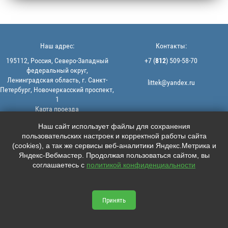
Наш адрес:
Контакты:
195112, Россия, Северо-Западный
+7 (
812
) 509-58-70
федеральный округ,
Ленинградская область, г. Санкт-
littek@yandex.ru
Петербург, Новочеркасский проспект,
1
Карта проезда
Мы в соцсетях:
© 2013-2026 | ООО "ЛИТТЕК" -
Наш сайт использует файлы для сохранения
производство и продажа РТИ
пользовательских настроек и корректной работы сайта





ИНН: 7806523560 | ОГРН:
(cookies), а так же сервисы веб-аналитики Яндекс.Метрика и
1147847126162
Яндекс-Вебмастер. Продолжая пользоваться сайтом, вы
Политика конфиденциальности |
соглашаетесь с
политикой конфиденциальности
Пользовательское соглашение
Информация на сайте не является
офертой.
Принять