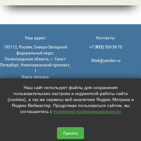
Наш адрес:
Контакты:
195112, Россия, Северо-Западный
+7 (
812
) 509-58-70
федеральный округ,
Ленинградская область, г. Санкт-
littek@yandex.ru
Петербург, Новочеркасский проспект,
1
Карта проезда
Мы в соцсетях:
© 2013-2026 | ООО "ЛИТТЕК" -
Наш сайт использует файлы для сохранения
производство и продажа РТИ
пользовательских настроек и корректной работы сайта





ИНН: 7806523560 | ОГРН:
(cookies), а так же сервисы веб-аналитики Яндекс.Метрика и
1147847126162
Яндекс-Вебмастер. Продолжая пользоваться сайтом, вы
Политика конфиденциальности |
соглашаетесь с
политикой конфиденциальности
Пользовательское соглашение
Информация на сайте не является
офертой.
Принять