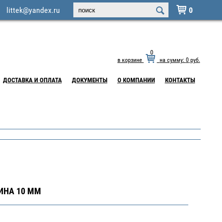
littek@yandex.ru
0

0
в корзине
на сумму:
0
руб.
ДОСТАВКА И ОПЛАТА
ДОКУМЕНТЫ
О КОМПАНИИ
КОНТАКТЫ
ИНА 10 ММ