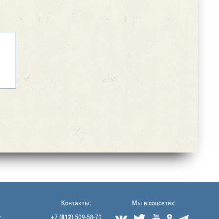
Контакты:
Мы в соцсетях:
,
+7 (
812
) 509-58-70