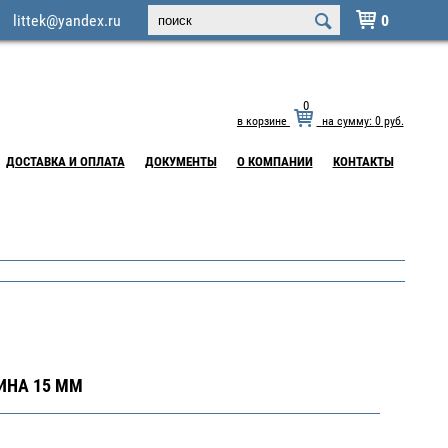
littek@yandex.ru
0

0
в корзине
на сумму:
0
руб.
ДОСТАВКА И ОПЛАТА
ДОКУМЕНТЫ
О КОМПАНИИ
КОНТАКТЫ
ИНА 15 ММ