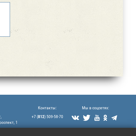
Контакты:
Мы в соцсетях:
,
+7 (
812
) 509-58-70





роспект, 1
littek@yandex.ru