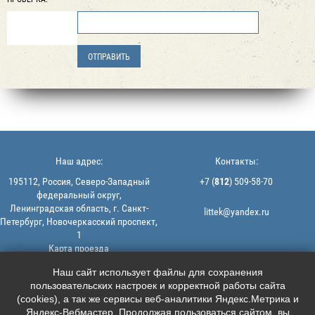
Наш адрес:
Контакты:
195112, Россия, Северо-Западный
+7 (
812
) 509-58-70
федеральный округ,
Ленинградская область, г. Санкт-
littek@yandex.ru
Петербург, Новочеркасский проспект,
1
Карта проезда
Мы в соцсетях:
© 2013-2026 | ООО "ЛИТТЕК" -
Наш сайт использует файлы для сохранения
производство и продажа РТИ
пользовательских настроек и корректной работы сайта





ИНН: 7806523560 | ОГРН:
(cookies), а так же сервисы веб-аналитики Яндекс.Метрика и
1147847126162
Яндекс-Вебмастер. Продолжая пользоваться сайтом, вы