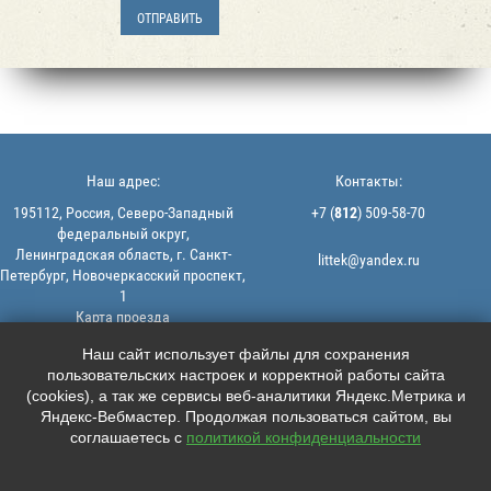
Наш адрес:
Контакты:
195112, Россия, Северо-Западный
+7 (
812
) 509-58-70
федеральный округ,
Ленинградская область, г. Санкт-
littek@yandex.ru
Петербург, Новочеркасский проспект,
1
Карта проезда
Мы в соцсетях:
© 2013-2026 | ООО "ЛИТТЕК" -
Наш сайт использует файлы для сохранения
производство и продажа РТИ
пользовательских настроек и корректной работы сайта





ИНН: 7806523560 | ОГРН:
(cookies), а так же сервисы веб-аналитики Яндекс.Метрика и
1147847126162
Яндекс-Вебмастер. Продолжая пользоваться сайтом, вы
Политика конфиденциальности |
соглашаетесь с
политикой конфиденциальности
Пользовательское соглашение
Информация на сайте не является