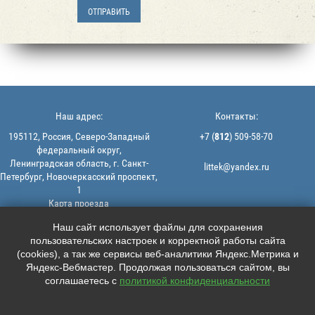
Наш адрес:
Контакты:
195112, Россия, Северо-Западный
+7 (
812
) 509-58-70
федеральный округ,
Ленинградская область, г. Санкт-
littek@yandex.ru
Петербург, Новочеркасский проспект,
1
Карта проезда
Мы в соцсетях:
© 2013-2026 | ООО "ЛИТТЕК" -
Наш сайт использует файлы для сохранения
производство и продажа РТИ
пользовательских настроек и корректной работы сайта





ИНН: 7806523560 | ОГРН:
(cookies), а так же сервисы веб-аналитики Яндекс.Метрика и
1147847126162
Яндекс-Вебмастер. Продолжая пользоваться сайтом, вы
Политика конфиденциальности |
соглашаетесь с
политикой конфиденциальности
Пользовательское соглашение
Информация на сайте не является