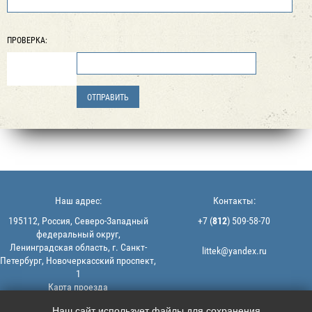
ПРОВЕРКА:
Наш адрес:
Контакты:
195112, Россия, Северо-Западный
+7 (
812
) 509-58-70
федеральный округ,
Ленинградская область, г. Санкт-
littek@yandex.ru
Петербург, Новочеркасский проспект,
1
Карта проезда
Мы в соцсетях:
© 2013-2026 | ООО "ЛИТТЕК" -
Наш сайт использует файлы для сохранения