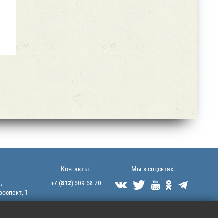
Контакты:
Мы в соцсетях:
,
+7 (
812
) 509-58-70





роспект, 1
littek@yandex.ru