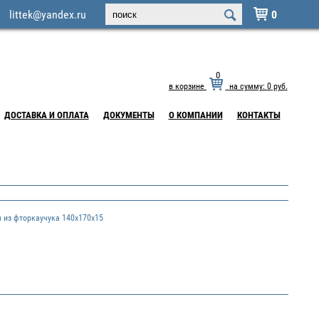
littek@yandex.ru
0

0
в корзине
на сумму:
0
руб.
ДОСТАВКА И ОПЛАТА
ДОКУМЕНТЫ
О КОМПАНИИ
КОНТАКТЫ
из фторкаучука 140х170х15