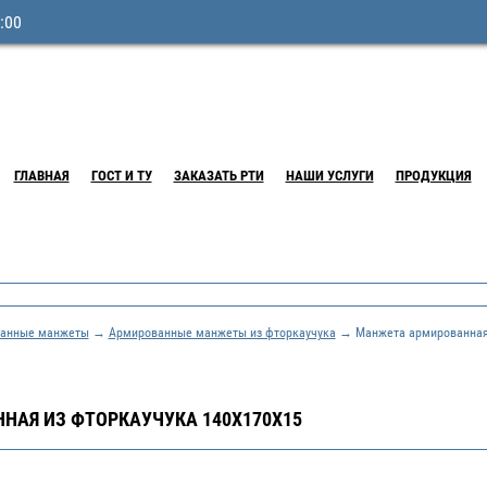
:00
ГЛАВНАЯ
ГОСТ И ТУ
ЗАКАЗАТЬ РТИ
НАШИ УСЛУГИ
ПРОДУКЦИЯ
анные манжеты
→
Армированные манжеты из фторкаучука
→ Манжета армированная 
АЯ ИЗ ФТОРКАУЧУКА 140Х170Х15