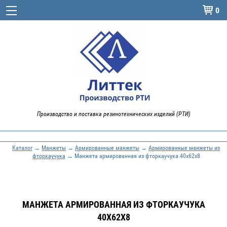
0

Производство и поставка резинотехнических изделий (РТИ)
Каталог
→
Манжеты
→
Армированные манжеты
→
Армированные манжеты из
фторкаучука
→ Манжета армированная из фторкаучука 40х62х8
МАНЖЕТА АРМИРОВАННАЯ ИЗ ФТОРКАУЧУКА
40Х62Х8