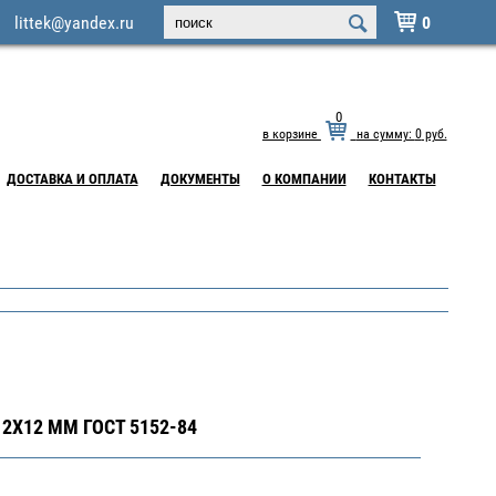
littek@yandex.ru
0

0
в корзине
на сумму:
0
руб.
ДОСТАВКА И ОПЛАТА
ДОКУМЕНТЫ
О КОМПАНИИ
КОНТАКТЫ
2Х12 ММ ГОСТ 5152-84