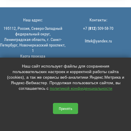
Наш адрес:
Контакты:
195112, Россия, Северо-Западный
+7 (
812
) 509-58-70
федеральный округ,
Ленинградская область, г. Санкт-
littek@yandex.ru
Петербург, Новочеркасский проспект,
1
Карта проезда
Мы в соцсетях:
© 2013-2026 | ООО "ЛИТТЕК" -
Наш сайт использует файлы для сохранения
производство и продажа РТИ
пользовательских настроек и корректной работы сайта





ИНН: 7806523560 | ОГРН:
(cookies), а так же сервисы веб-аналитики Яндекс.Метрика и
1147847126162
Яндекс-Вебмастер. Продолжая пользоваться сайтом, вы
Политика конфиденциальности |
соглашаетесь с
политикой конфиденциальности
Пользовательское соглашение
Информация на сайте не является
офертой.
Принять