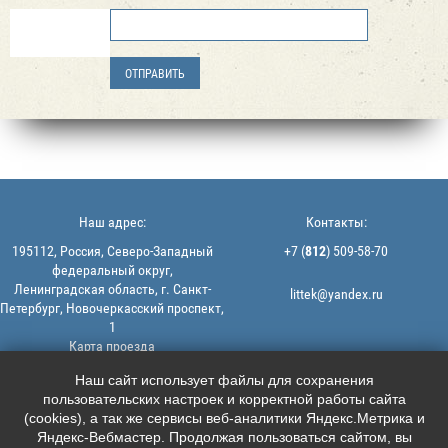
Наш адрес:
Контакты:
195112, Россия, Северо-Западный
+7 (
812
) 509-58-70
федеральный округ,
Ленинградская область, г. Санкт-
littek@yandex.ru
Петербург, Новочеркасский проспект,
1
Карта проезда
Мы в соцсетях:
© 2013-2026 | ООО "ЛИТТЕК" -
Наш сайт использует файлы для сохранения
производство и продажа РТИ
пользовательских настроек и корректной работы сайта





ИНН: 7806523560 | ОГРН:
(cookies), а так же сервисы веб-аналитики Яндекс.Метрика и
1147847126162
Яндекс-Вебмастер. Продолжая пользоваться сайтом, вы