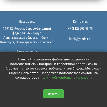
Наш адрес:
Контакты:
195112, Россия, Северо-Западный
+7 (
812
) 509-58-70
федеральный округ,
Ленинградская область, г. Санкт-
littek@yandex.ru
Петербург, Новочеркасский проспект,
1
Карта проезда
Мы в соцсетях:
© 2013-2026 | ООО "ЛИТТЕК" -
Наш сайт использует файлы для сохранения
производство и продажа РТИ
пользовательских настроек и корректной работы сайта





ИНН: 7806523560 | ОГРН:
(cookies), а так же сервисы веб-аналитики Яндекс.Метрика и
1147847126162
Яндекс-Вебмастер. Продолжая пользоваться сайтом, вы
Политика конфиденциальности |
соглашаетесь с
политикой конфиденциальности
Пользовательское соглашение
Информация на сайте не является
офертой.
Принять