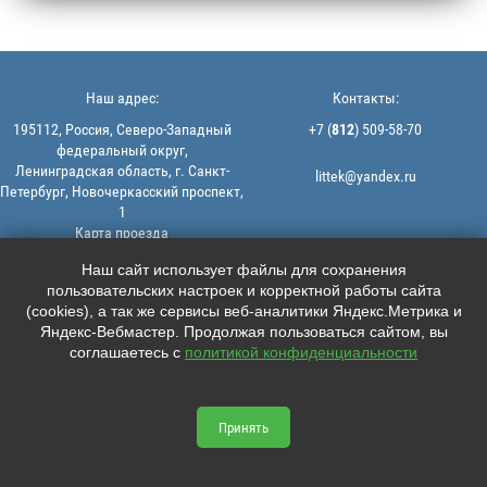
Наш адрес:
Контакты:
195112, Россия, Северо-Западный
+7 (
812
) 509-58-70
федеральный округ,
Ленинградская область, г. Санкт-
littek@yandex.ru
Петербург, Новочеркасский проспект,
1
Карта проезда
Мы в соцсетях:
© 2013-2026 | ООО "ЛИТТЕК" -
Наш сайт использует файлы для сохранения
производство и продажа РТИ
пользовательских настроек и корректной работы сайта





ИНН: 7806523560 | ОГРН:
(cookies), а так же сервисы веб-аналитики Яндекс.Метрика и
1147847126162
Яндекс-Вебмастер. Продолжая пользоваться сайтом, вы
Политика конфиденциальности |
соглашаетесь с
политикой конфиденциальности
Пользовательское соглашение
Информация на сайте не является
офертой.
Принять