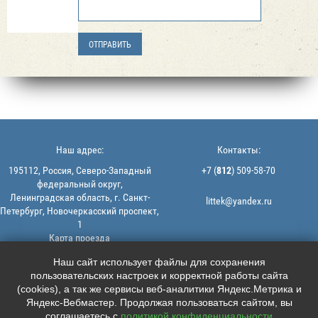
Наш адрес:
Контакты:
195112, Россия, Северо-Западный
+7 (
812
) 509-58-70
федеральный округ,
Ленинградская область, г. Санкт-
littek@yandex.ru
Петербург, Новочеркасский проспект,
1
Карта проезда
Мы в соцсетях:
© 2013-2026 | ООО "ЛИТТЕК" -
Наш сайт использует файлы для сохранения
производство и продажа РТИ
пользовательских настроек и корректной работы сайта





ИНН: 7806523560 | ОГРН:
(cookies), а так же сервисы веб-аналитики Яндекс.Метрика и
1147847126162
Яндекс-Вебмастер. Продолжая пользоваться сайтом, вы
Политика конфиденциальности |
соглашаетесь с
политикой конфиденциальности