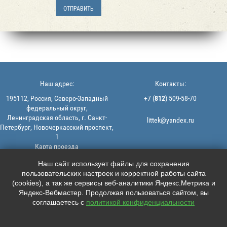
Наш адрес:
Контакты:
195112, Россия, Северо-Западный
+7 (
812
) 509-58-70
федеральный округ,
Ленинградская область, г. Санкт-
littek@yandex.ru
Петербург, Новочеркасский проспект,
1
Карта проезда
Мы в соцсетях:
© 2013-2026 | ООО "ЛИТТЕК" -
Наш сайт использует файлы для сохранения
производство и продажа РТИ
пользовательских настроек и корректной работы сайта





ИНН: 7806523560 | ОГРН:
(cookies), а так же сервисы веб-аналитики Яндекс.Метрика и
1147847126162
Яндекс-Вебмастер. Продолжая пользоваться сайтом, вы
Политика конфиденциальности |
соглашаетесь с
политикой конфиденциальности
Пользовательское соглашение
Информация на сайте не является