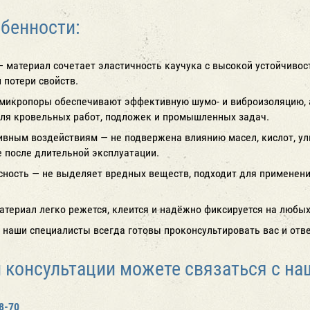
бенности:
 — материал сочетает эластичность каучука с высокой устойчив
 потери свойств.
 микропоры обеспечивают эффективную шумо- и виброизоляцию, а
ля кровельных работ, подложек и промышленных задач.
сивным воздействиям — не подвержена влиянию масел, кислот, ул
 после длительной эксплуатации.
сность — не выделяет вредных веществ, подходит для применен
атериал легко режется, клеится и надёжно фиксируется на любы
 наши специалисты всегда готовы проконсультировать вас и отв
и консультации можете связаться с н
8-70