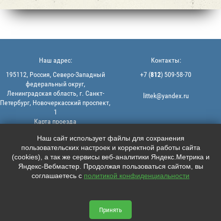
Наш адрес:
Контакты:
195112, Россия, Северо-Западный
+7 (
812
) 509-58-70
федеральный округ,
Ленинградская область, г. Санкт-
littek@yandex.ru
Петербург, Новочеркасский проспект,
1
Карта проезда
Мы в соцсетях:
© 2013-2026 | ООО "ЛИТТЕК" -
Наш сайт использует файлы для сохранения
производство и продажа РТИ
пользовательских настроек и корректной работы сайта





ИНН: 7806523560 | ОГРН:
(cookies), а так же сервисы веб-аналитики Яндекс.Метрика и
1147847126162
Яндекс-Вебмастер. Продолжая пользоваться сайтом, вы
Политика конфиденциальности |
соглашаетесь с
политикой конфиденциальности
Пользовательское соглашение
Информация на сайте не является
офертой.
Принять