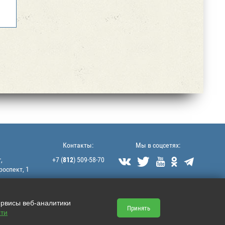
Контакты:
Мы в соцсетях:
,
+7 (
812
) 509-58-70





роспект, 1
littek@yandex.ru
ервисы веб-аналитики
Принять
ти