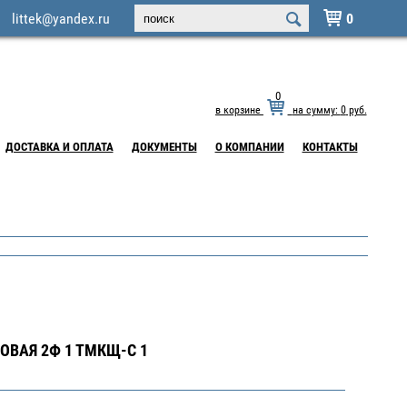
littek@yandex.ru
0

0
в корзине
на сумму:
0
руб.
ДОСТАВКА И ОПЛАТА
ДОКУМЕНТЫ
О КОМПАНИИ
КОНТАКТЫ
ОВАЯ 2Ф 1 ТМКЩ-С 1