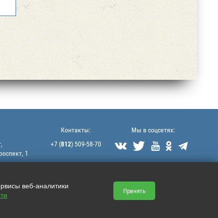
Контакты:
Мы в соцсетях:
,
+7 (
812
) 509-58-70





роспект, 1
littek@yandex.ru
ервисы веб-аналитики
Принять
ти