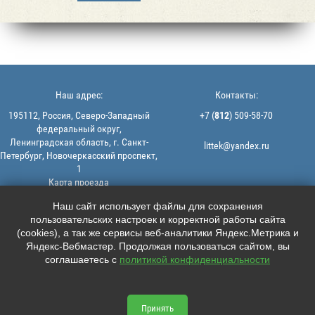
Наш адрес:
Контакты:
195112, Россия, Северо-Западный
+7 (
812
) 509-58-70
федеральный округ,
Ленинградская область, г. Санкт-
littek@yandex.ru
Петербург, Новочеркасский проспект,
1
Карта проезда
Мы в соцсетях:
© 2013-2026 | ООО "ЛИТТЕК" -
Наш сайт использует файлы для сохранения
производство и продажа РТИ
пользовательских настроек и корректной работы сайта





ИНН: 7806523560 | ОГРН:
(cookies), а так же сервисы веб-аналитики Яндекс.Метрика и
1147847126162
Яндекс-Вебмастер. Продолжая пользоваться сайтом, вы
Политика конфиденциальности |
соглашаетесь с
политикой конфиденциальности
Пользовательское соглашение
Информация на сайте не является
офертой.
Принять