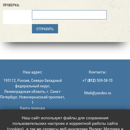
ПРОВЕРКА:
Наш адрес:
Контакты:
195112, Россия, Северо-Западный
+7 (
812
) 509-58-70
федеральный округ,
Ленинградская область, г. Санкт-
littek@yandex.ru
Петербург, Новочеркасский проспект,
1
Карта проезда
Мы в соцсетях:
© 2013-2026 | ООО "ЛИТТЕК" -
Наш сайт использует файлы для сохранения
производство и продажа РТИ
пользовательских настроек и корректной работы сайта





ИНН: 7806523560 | ОГРН:
(cookies), а так же сервисы веб-аналитики Яндекс.Метрика и