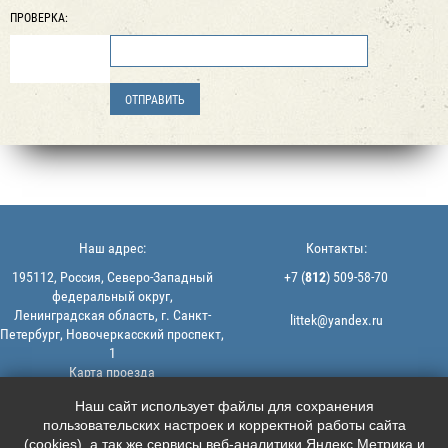
ПРОВЕРКА:
Наш адрес:
Контакты:
195112, Россия, Северо-Западный
+7 (
812
) 509-58-70
федеральный округ,
Ленинградская область, г. Санкт-
littek@yandex.ru
Петербург, Новочеркасский проспект,
1
Карта проезда
Мы в соцсетях:
© 2013-2026 | ООО "ЛИТТЕК" -
Наш сайт использует файлы для сохранения
производство и продажа РТИ
пользовательских настроек и корректной работы сайта





ИНН: 7806523560 | ОГРН:
(cookies), а так же сервисы веб-аналитики Яндекс.Метрика и