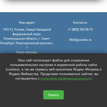
Наш адрес:
Контакты:
195112, Россия, Северо-Западный
+7 (
812
) 509-58-70
федеральный округ,
Ленинградская область, г. Санкт-
littek@yandex.ru
Петербург, Новочеркасский проспект,
1
Карта проезда
Мы в соцсетях:
© 2013-2026 | ООО "ЛИТТЕК" -
Наш сайт использует файлы для сохранения
производство и продажа РТИ
пользовательских настроек и корректной работы сайта





ИНН: 7806523560 | ОГРН:
(cookies), а так же сервисы веб-аналитики Яндекс.Метрика и
1147847126162
Яндекс-Вебмастер. Продолжая пользоваться сайтом, вы
Политика конфиденциальности |
соглашаетесь с
политикой конфиденциальности
Пользовательское соглашение
Информация на сайте не является
офертой.
Принять