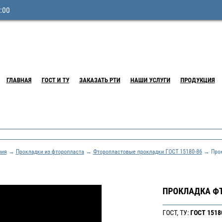
:00
ГЛАВНАЯ
ГОСТ И ТУ
ЗАКАЗАТЬ РТИ
НАШИ УСЛУГИ
ПРОДУКЦИЯ
ния
→
Прокладки из фторопласта
→
Фторопластовые прокладки ГОСТ 15180-86
→ Прокл
ПРОКЛАДКА ФТ
ГОСТ, ТУ:
ГОСТ 1518