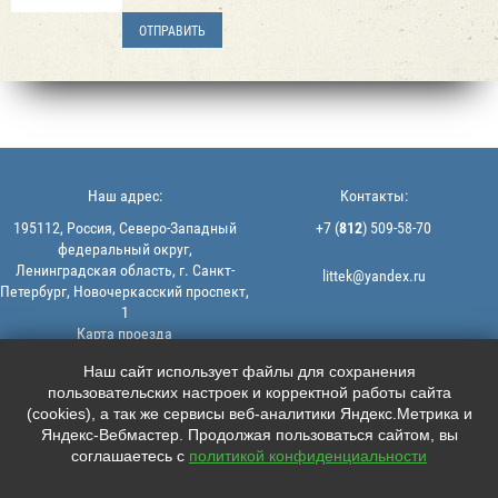
Наш адрес:
Контакты:
195112, Россия, Северо-Западный
+7 (
812
) 509-58-70
федеральный округ,
Ленинградская область, г. Санкт-
littek@yandex.ru
Петербург, Новочеркасский проспект,
1
Карта проезда
Мы в соцсетях:
© 2013-2026 | ООО "ЛИТТЕК" -
Наш сайт использует файлы для сохранения
производство и продажа РТИ
пользовательских настроек и корректной работы сайта





ИНН: 7806523560 | ОГРН:
(cookies), а так же сервисы веб-аналитики Яндекс.Метрика и
1147847126162
Яндекс-Вебмастер. Продолжая пользоваться сайтом, вы
Политика конфиденциальности |
соглашаетесь с
политикой конфиденциальности
Пользовательское соглашение
Информация на сайте не является