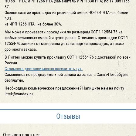
HO-68-1 НТА, ИРП-1266 НТА (заменитель ИРП-1338 НТА) по ТУ 0051166-
87.
Осевое сжатие прокладок из резиновой смеси НО-68-1 НТА - не более
40%,
из ИРП-1266 НТА - не более 30%.
Мы можем произвести прокадики по размерам ОСТ 1 12554-76 из
любых резиновых смесей и групп резин. Стоимость прокладки ОСТ 1
12554-76 зависит от материала детали, партии прокладок, а также
срочности заказа.
В Литтек можно купить прокладку ОСТ 1 12554-76 с доставкой по всей
России.
Стоимость доставки можно рассчитать тут.
Самовывоз по предварительной записи из офиса в Санкт-Петербурге
бесплатно.
Необходимо коммерческое предложение? Напишите нам на почту
littek@yandex.ru
Отзывы
Отзывов пока нет.