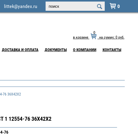
littek@yandex.ru
0

0
в корзине
на сумму:
0
руб.
ДОСТАВКА И ОПЛАТА
ДОКУМЕНТЫ
О КОМПАНИИ
КОНТАКТЫ
-76 36X42X2
 1 12554-76 36X42X2
54-76