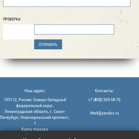
ПРОВЕРКА:
Наш адрес:
Контакты:
195112, Россия, Северо-Западный
+7 (
812
) 509-58-70
федеральный округ,
Ленинградская область, г. Санкт-
littek@yandex.ru
Петербург, Новочеркасский проспект,
1
Карта проезда
Мы в соцсетях:
© 2013-2026 | ООО "ЛИТТЕК" -