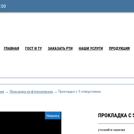
:00
ГЛАВНАЯ
ГОСТ И ТУ
ЗАКАЗАТЬ РТИ
НАШИ УСЛУГИ
ПРОДУКЦИЯ
ния
→
Прокладки из фторсиликона
→ Прокладка с 5 отверстиями
ПРОКЛАДКА С 
Новинка
уточняйте наличие