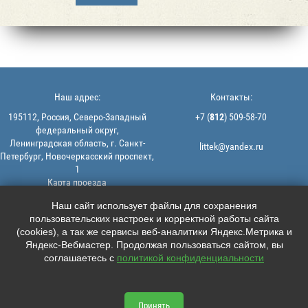
Наш адрес:
Контакты:
195112, Россия, Северо-Западный
+7 (
812
) 509-58-70
федеральный округ,
Ленинградская область, г. Санкт-
littek@yandex.ru
Петербург, Новочеркасский проспект,
1
Карта проезда
Мы в соцсетях:
© 2013-2026 | ООО "ЛИТТЕК" -
Наш сайт использует файлы для сохранения
производство и продажа РТИ
пользовательских настроек и корректной работы сайта





ИНН: 7806523560 | ОГРН:
(cookies), а так же сервисы веб-аналитики Яндекс.Метрика и
1147847126162
Яндекс-Вебмастер. Продолжая пользоваться сайтом, вы
Политика конфиденциальности |
соглашаетесь с
политикой конфиденциальности
Пользовательское соглашение
Информация на сайте не является
офертой.
Принять