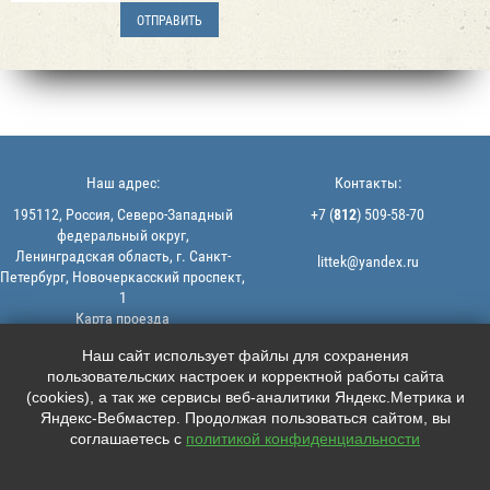
Наш адрес:
Контакты:
195112, Россия, Северо-Западный
+7 (
812
) 509-58-70
федеральный округ,
Ленинградская область, г. Санкт-
littek@yandex.ru
Петербург, Новочеркасский проспект,
1
Карта проезда
Мы в соцсетях:
© 2013-2026 | ООО "ЛИТТЕК" -
Наш сайт использует файлы для сохранения
производство и продажа РТИ
пользовательских настроек и корректной работы сайта





ИНН: 7806523560 | ОГРН:
(cookies), а так же сервисы веб-аналитики Яндекс.Метрика и
1147847126162
Яндекс-Вебмастер. Продолжая пользоваться сайтом, вы
Политика конфиденциальности |
соглашаетесь с
политикой конфиденциальности
Пользовательское соглашение
Информация на сайте не является