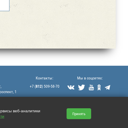
Контакты:
Мы в соцсетях:
,
+7 (
812
) 509-58-70





роспект, 1
littek@yandex.ru
ервисы веб-аналитики
Принять
ти