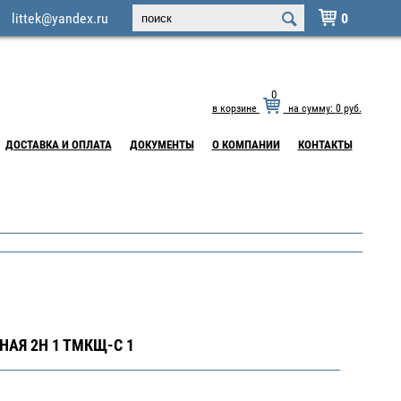
littek@yandex.ru
0

0
в корзине
на сумму:
0
руб.
ДОСТАВКА И ОПЛАТА
ДОКУМЕНТЫ
О КОМПАНИИ
КОНТАКТЫ
НАЯ 2Н 1 ТМКЩ-С 1