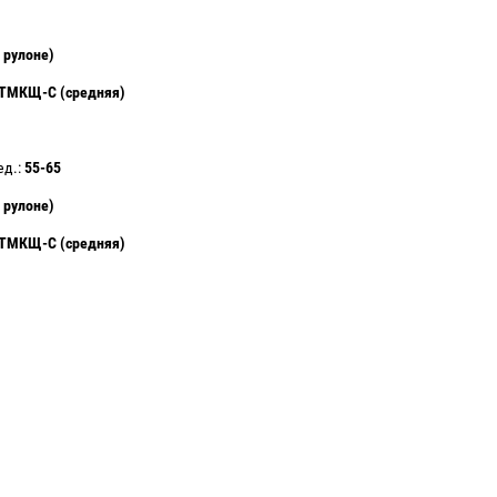
 рулоне)
ТМКЩ-С (средняя)
ед.:
55-65
 рулоне)
ТМКЩ-С (средняя)