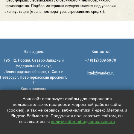
производства. Подбор материала осуществляется под условия
эксплуатации (масла, температура, агрессивные среды).
Наш адрес:
Контакты:
195112, Россия, Северо-Западный
+7 (
812
) 509-58-70
федеральный округ,
Ленинградская область, г. Санкт-
littek@yandex.ru
Петербург, Новочеркасский проспект,
1
Карта проезда
Мы в соцсетях:
© 2013-2026 | ООО "ЛИТТЕК" -
Наш сайт использует файлы для сохранения
производство и продажа РТИ
пользовательских настроек и корректной работы сайта





ИНН: 7806523560 | ОГРН:
(cookies), а так же сервисы веб-аналитики Яндекс.Метрика и
1147847126162
Яндекс-Вебмастер. Продолжая пользоваться сайтом, вы
Политика конфиденциальности |
соглашаетесь с
политикой конфиденциальности
Пользовательское соглашение
Информация на сайте не является