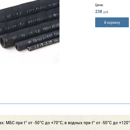
Цена:
238
руб.
В корзину
: МБС при t° от -50°С до +70°С; в водных при t° от -50°С до +120°