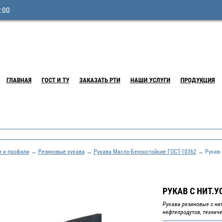
:00
ГЛАВНАЯ
ГОСТ И ТУ
ЗАКАЗАТЬ РТИ
НАШИ УСЛУГИ
ПРОДУКЦИЯ
и и профили
→
Резиновые рукава
→
Рукава Масло-Бензостойкие ГОСТ-10362
→ Рукав с
РУКАВ С НИТ.УС
Рукава резиновые с ни
нефтепродутов, технич