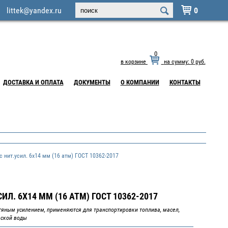
littek@yandex.ru
0

0
в корзине
на сумму:
0
руб.
ДОСТАВКА И ОПЛАТА
ДОКУМЕНТЫ
О КОМПАНИИ
КОНТАКТЫ
 нит.усил. 6х14 мм (16 атм) ГОСТ 10362-2017
ИЛ. 6Х14 ММ (16 АТМ) ГОСТ 10362-2017
тяным усилением, применяются для транспортировки топлива, масел,
еской воды