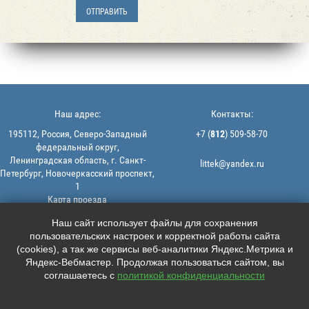
Наш адрес:
Контакты:
195112, Россия, Северо-Западный
+7 (
812
) 509-58-70
федеральный округ,
Ленинградская область, г. Санкт-
littek@yandex.ru
Петербург, Новочеркасский проспект,
1
Карта проезда
Мы в соцсетях:
© 2013-2026 | ООО "ЛИТТЕК" -
Наш сайт использует файлы для сохранения
производство и продажа РТИ
пользовательских настроек и корректной работы сайта





ИНН: 7806523560 | ОГРН:
(cookies), а так же сервисы веб-аналитики Яндекс.Метрика и
1147847126162
Яндекс-Вебмастер. Продолжая пользоваться сайтом, вы
Политика конфиденциальности |
соглашаетесь с
политикой конфиденциальности
Пользовательское соглашение
Информация на сайте не является