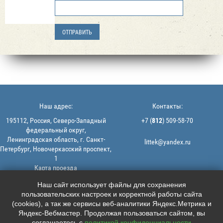
Наш адрес:
Контакты:
195112, Россия, Северо-Западный
+7 (
812
) 509-58-70
федеральный округ,
Ленинградская область, г. Санкт-
littek@yandex.ru
Петербург, Новочеркасский проспект,
1
Карта проезда
Мы в соцсетях:
© 2013-2026 | ООО "ЛИТТЕК" -
Наш сайт использует файлы для сохранения
производство и продажа РТИ
пользовательских настроек и корректной работы сайта





ИНН: 7806523560 | ОГРН:
(cookies), а так же сервисы веб-аналитики Яндекс.Метрика и
1147847126162
Яндекс-Вебмастер. Продолжая пользоваться сайтом, вы
Политика конфиденциальности |
соглашаетесь с
политикой конфиденциальности