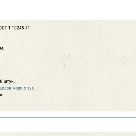
ОСТ 1 10245-71
м.
0 штук.
аказа можно тут.
и.