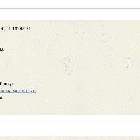
ОСТ 1 10245-71
м.
0 штук.
аказа можно тут.
и.