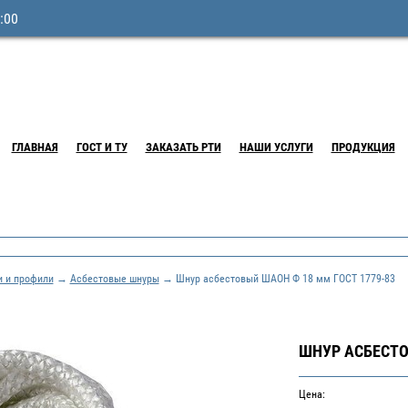
:00
ГЛАВНАЯ
ГОСТ И ТУ
ЗАКАЗАТЬ РТИ
НАШИ УСЛУГИ
ПРОДУКЦИЯ
и и профили
→
Асбестовые шнуры
→ Шнур асбестовый ШАОН Ф 18 мм ГОСТ 1779-83
ШНУР АСБЕСТО
Цена: