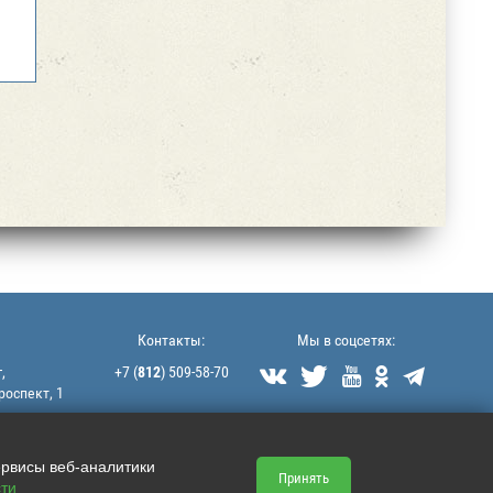
Контакты:
Мы в соцсетях:
,
+7 (
812
) 509-58-70





роспект, 1
littek@yandex.ru
ервисы веб-аналитики
Принять
ти