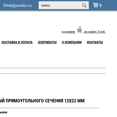
littek@yandex.ru
0

0
в корзине
на сумму:
0
руб.
ДОСТАВКА И ОПЛАТА
ДОКУМЕНТЫ
О КОМПАНИИ
КОНТАКТЫ
Й ПРЯМОУГОЛЬНОГО СЕЧЕНИЯ 12Х22 ММ
ьное