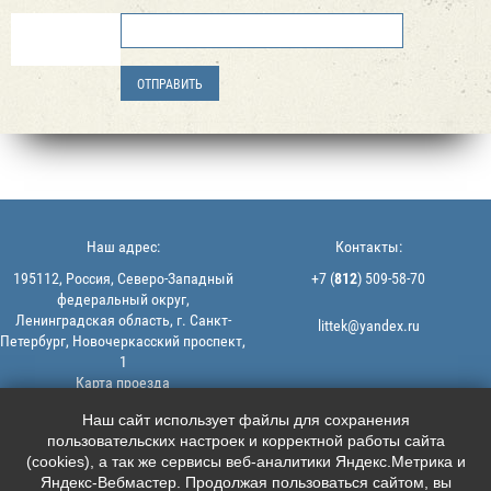
Наш адрес:
Контакты:
195112, Россия, Северо-Западный
+7 (
812
) 509-58-70
федеральный округ,
Ленинградская область, г. Санкт-
littek@yandex.ru
Петербург, Новочеркасский проспект,
1
Карта проезда
Мы в соцсетях:
© 2013-2026 | ООО "ЛИТТЕК" -
Наш сайт использует файлы для сохранения
производство и продажа РТИ
пользовательских настроек и корректной работы сайта





ИНН: 7806523560 | ОГРН:
(cookies), а так же сервисы веб-аналитики Яндекс.Метрика и
1147847126162
Яндекс-Вебмастер. Продолжая пользоваться сайтом, вы