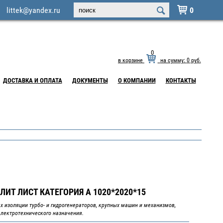
littek@yandex.ru
0

0
в корзине
на сумму:
0
руб.
ДОСТАВКА И ОПЛАТА
ДОКУМЕНТЫ
О КОМПАНИИ
КОНТАКТЫ
ИТ ЛИСТ КАТЕГОРИЯ А 1020*2020*15
х изоляции турбо- и гидрогенераторов, крупных машин и механизмов,
электротехнического назначения.