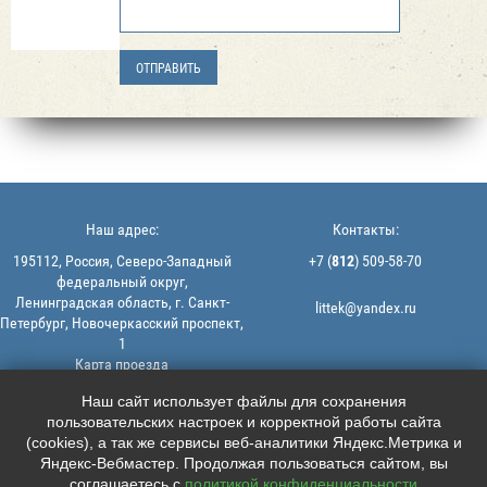
Наш адрес:
Контакты:
195112, Россия, Северо-Западный
+7 (
812
) 509-58-70
федеральный округ,
Ленинградская область, г. Санкт-
littek@yandex.ru
Петербург, Новочеркасский проспект,
1
Карта проезда
Мы в соцсетях:
© 2013-2026 | ООО "ЛИТТЕК" -
Наш сайт использует файлы для сохранения
производство и продажа РТИ
пользовательских настроек и корректной работы сайта





ИНН: 7806523560 | ОГРН:
(cookies), а так же сервисы веб-аналитики Яндекс.Метрика и
1147847126162
Яндекс-Вебмастер. Продолжая пользоваться сайтом, вы
Политика конфиденциальности |
соглашаетесь с
политикой конфиденциальности